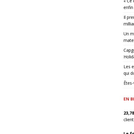
« Ce 
enfin
Il pr
millia
Un ma
matel
Capge
Holid
Les e
qui d
Êtes-
EN B
23,7
clien
Le f