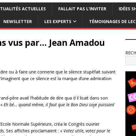
TUALITÉS ACTUELLES
FALLAIT PAS L’INVITER
IDÉES S
NEWSLETTER
LES EXPERTS
TÉMOIGNAGES DE LE
ons vus par… Jean Amadou
REC
 dire ou à faire une connerie que le silence stupéfait suivant
 s’imaginent que ce silence est la marque d’une admiration
nd-père avait l’habitude de dire qua d il lisait dans son
 «
Eh bé… quand même, il faut que le Bon Dieu soye puissant
l’Ecole Normale Supérieure, créa le Congrès ouvrier
ards. Ses affiches proclamaient : «
Votez utile, votez pour le