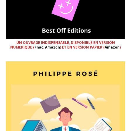
UN OUVRAGE INDISPENSABLE, DISPONIBLE EN VERSION
NUMERIQUE (
Fnac
,
Amazon
) ET EN VERSION PAPIER (
Amazon
)