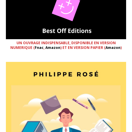
UN OUVRAGE INDISPENSABLE, DISPONIBLE EN VERSION
NUMERIQUE (
Fnac
,
Amazon
) ET EN VERSION PAPIER (
Amazon
)