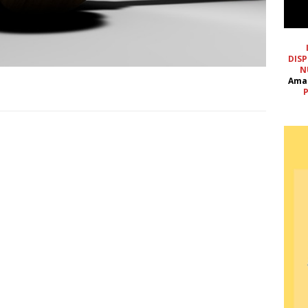
DISP
N
Ama
P