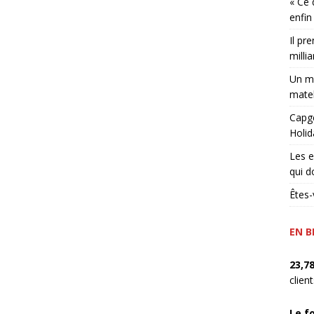
« Ce 
enfin
Il pr
millia
Un ma
matel
Capge
Holid
Les e
qui d
Êtes-
EN B
23,7
clien
Le f