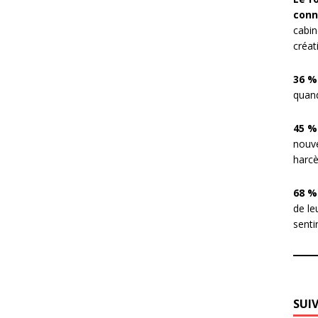
conn
cabin
créat
36 %
quand
45 %
nouve
harcè
68 %
de le
sentir
SUI