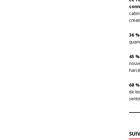
conn
cabin
créat
36 %
quand
45 %
nouve
harcè
68 %
de le
sentir
SUI