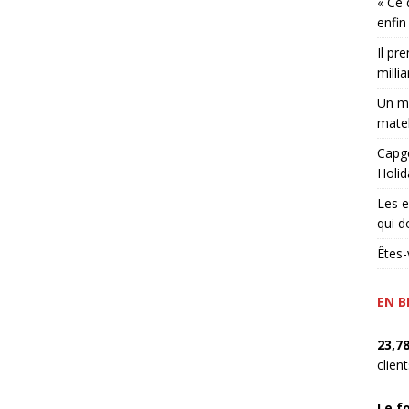
« Ce 
enfin
Il pr
millia
Un ma
matel
Capge
Holid
Les e
qui d
Êtes-
EN B
23,7
clien
Le f