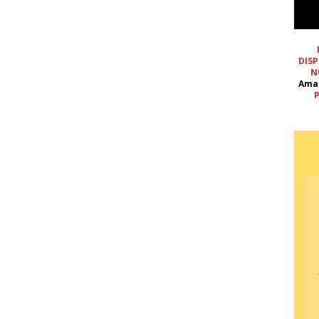
DISP
N
Ama
P