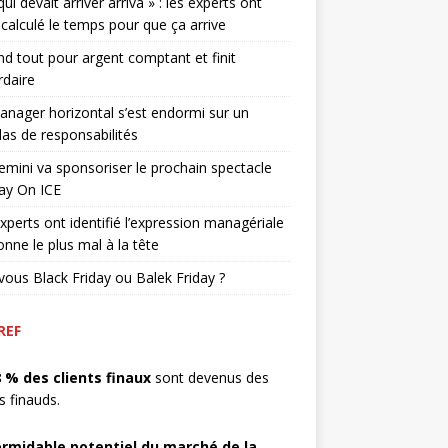
qui devait arriver arriva » : les experts ont
 calculé le temps pour que ça arrive
end tout pour argent comptant et finit
rdaire
nager horizontal s’est endormi sur un
as de responsabilités
mini va sponsoriser le prochain spectacle
ay On ICE
xperts ont identifié l’expression managériale
onne le plus mal à la tête
vous Black Friday ou Balek Friday ?
REF
8 % des clients finaux
sont devenus des
ts finauds.
ormidable potentiel du marché de la