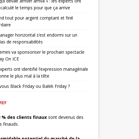
qui devait arriver arriva » : les experts ont
 calculé le temps pour que ça arrive
end tout pour argent comptant et finit
rdaire
nager horizontal s’est endormi sur un
as de responsabilités
mini va sponsoriser le prochain spectacle
ay On ICE
xperts ont identifié l’expression managériale
onne le plus mal à la tête
vous Black Friday ou Balek Friday ?
REF
8 % des clients finaux
sont devenus des
ts finauds.
ormidable potentiel du marché de la