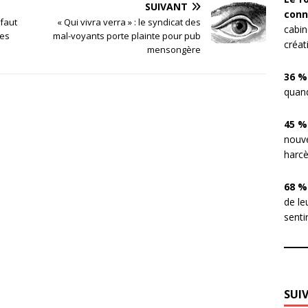
SUIVANT
conn
 faut
« Qui vivra verra » : le syndicat des
cabin
les
mal-voyants porte plainte pour pub
créat
mensongère
36 %
quand
45 %
nouve
harcè
68 %
de le
sentir
SUI