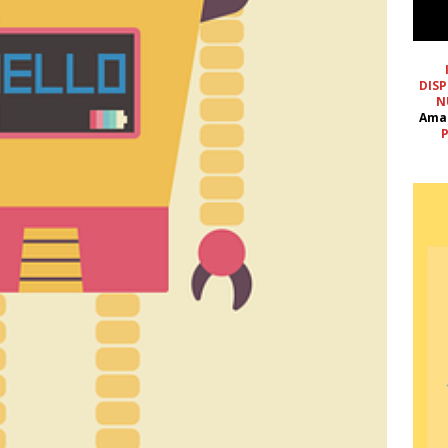
DISP
N
Ama
P