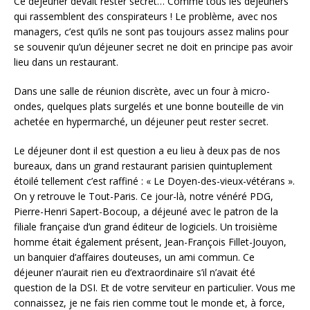
Ce déjeuner devait rester secret… Comme tous les déjeuners
qui rassemblent des conspirateurs ! Le problème, avec nos
managers, c’est qu’ils ne sont pas toujours assez malins pour
se souvenir qu’un déjeuner secret ne doit en principe pas avoir
lieu dans un restaurant.
Dans une salle de réunion discrète, avec un four à micro-
ondes, quelques plats surgelés et une bonne bouteille de vin
achetée en hypermarché, un déjeuner peut rester secret.
Le déjeuner dont il est question a eu lieu à deux pas de nos
bureaux, dans un grand restaurant parisien quintuplement
étoilé tellement c’est raffiné : « Le Doyen-des-vieux-vétérans ».
On y retrouve le Tout-Paris. Ce jour-là, notre vénéré PDG,
Pierre-Henri Sapert-Bocoup, a déjeuné avec le patron de la
filiale française d’un grand éditeur de logiciels. Un troisième
homme était également présent, Jean-François Fillet-Jouyon,
un banquier d’affaires douteuses, un ami commun. Ce
déjeuner n’aurait rien eu d’extraordinaire s’il n’avait été
question de la DSI. Et de votre serviteur en particulier. Vous me
connaissez, je ne fais rien comme tout le monde et, à force,