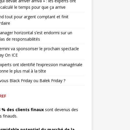
qui devait arriver arriva » : les experts ont
 calculé le temps pour que ça arrive
end tout pour argent comptant et finit
rdaire
nager horizontal s’est endormi sur un
as de responsabilités
mini va sponsoriser le prochain spectacle
ay On ICE
xperts ont identifié l’expression managériale
onne le plus mal à la tête
vous Black Friday ou Balek Friday ?
REF
8 % des clients finaux
sont devenus des
ts finauds.
ormidable potentiel du marché de la