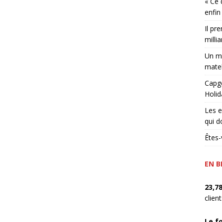
« Ce 
enfin
Il pr
millia
Un ma
matel
Capge
Holid
Les e
qui d
Êtes-
EN B
23,7
clien
Le f