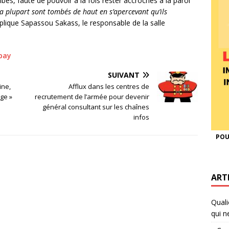
mbés, faute de pouvoir à la fois rester accrochés à la paroi
la plupart sont tombés de haut en s’apercevant qu’ils
plique Sapassou Sakass, le responsable de la salle
bay
SUIVANT
ine,
Afflux dans les centres de
ge »
recrutement de l’armée pour devenir
général consultant sur les chaînes
infos
POU
ART
Quali
qui n