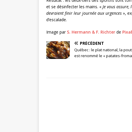
Résultat : les deux-tiers des sportifs sont to
et se désinfecter les mains. «
Je vous assure, 
devraient finir leur journée aux urgences
», ex
d’escalade.
Image par
S. Hermann & F. Richter
de
Pixa
PRÉCÉDENT
Québec : le plat national, la pout
est renommé le « patates-froma