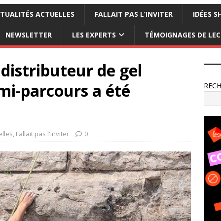
TUALITÉS ACTUELLES
FALLAIT PAS L’INVITER
IDÉES S
NEWSLETTER
LES EXPERTS
TÉMOIGNAGES DE LE
 distributeur de gel
mi-parcours a été
REC
elles
,
Fallait pas l'inviter
0