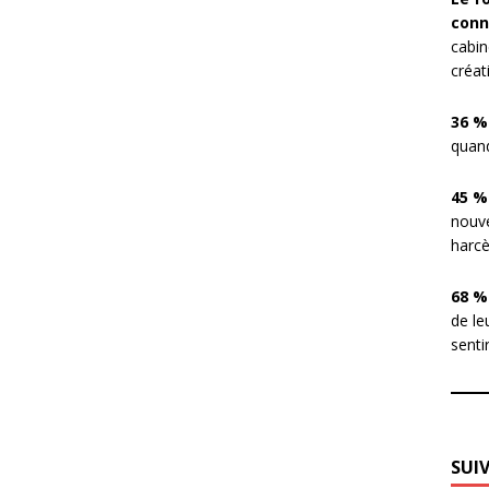
conn
cabin
créat
36 %
quand
45 %
nouve
harcè
68 %
de le
sentir
SUI