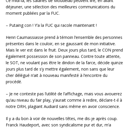
Ce midi-là, les salariés de Moudelab peuvent lire, en allant
déjeuner, une sélection des meilleures communications du
moment publiées par la FUC.
– Putaing con ! Y’a la FUC qui racole maintenant !
Henri Caumassiasse prend à témoin l’ensemble des personnes
présentes dans le couloir, en se gaussant de mon initiative.
Mais le ver est dans le fruit. Deux jours plus tard, le CON prend
également possession de son panneau. Contre toute attente,
le SOT, ne voulant pas être le dindon de la farce, décide quinze
jours plus tard de s’y mettre également, non sans que leur
cher délégué n’ait à nouveau manifesté à l’encontre du
procédé.
– Je ne conteste pas l’utilité de l’affichage, mais vous avouerez
qu’au niveau du fair play, y’aurait comme à redire, déclare-t-il à
notre DRH, plagiant Audiard sans même en avoir conscience.
Il y a du bon à voir de nouvelles têtes, me dis-je après coup.
Franck Haudeport, avec son syndicalisme pur et dur, m’a