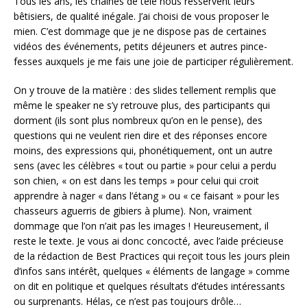
Tous les ans, les chaînes de télé nous resservent leurs
bêtisiers, de qualité inégale. J’ai choisi de vous proposer le
mien. C’est dommage que je ne dispose pas de certaines
vidéos des événements, petits déjeuners et autres pince-
fesses auxquels je me fais une joie de participer régulièrement.
On y trouve de la matière : des slides tellement remplis que
même le speaker ne s’y retrouve plus, des participants qui
dorment (ils sont plus nombreux qu’on en le pense), des
questions qui ne veulent rien dire et des réponses encore
moins, des expressions qui, phonétiquement, ont un autre
sens (avec les célèbres « tout ou partie » pour celui a perdu
son chien, « on est dans les temps » pour celui qui croit
apprendre à nager « dans l’étang » ou « ce faisant » pour les
chasseurs aguerris de gibiers à plume). Non, vraiment
dommage que l’on n’ait pas les images ! Heureusement, il
reste le texte. Je vous ai donc concocté, avec l’aide précieuse
de la rédaction de Best Practices qui reçoit tous les jours plein
d’infos sans intérêt, quelques « éléments de langage » comme
on dit en politique et quelques résultats d’études intéressants
ou surprenants. Hélas, ce n’est pas toujours drôle…