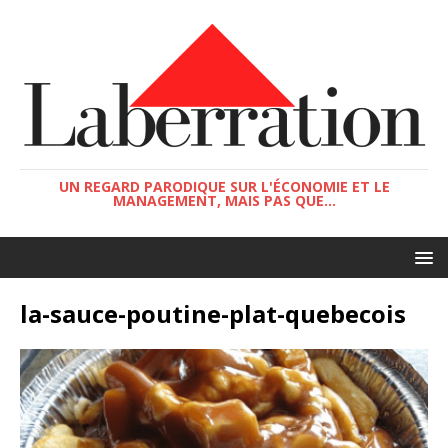
UN REGARD PARODIQUE SUR L'ÉCONOMIE ET LE
MANAGEMENT, MAIS PAS QUE...
la-sauce-poutine-plat-quebecois