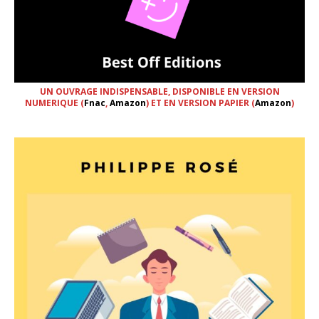
UN OUVRAGE INDISPENSABLE, DISPONIBLE EN VERSION
NUMERIQUE (
Fnac
,
Amazon
) ET EN VERSION PAPIER (
Amazon
)