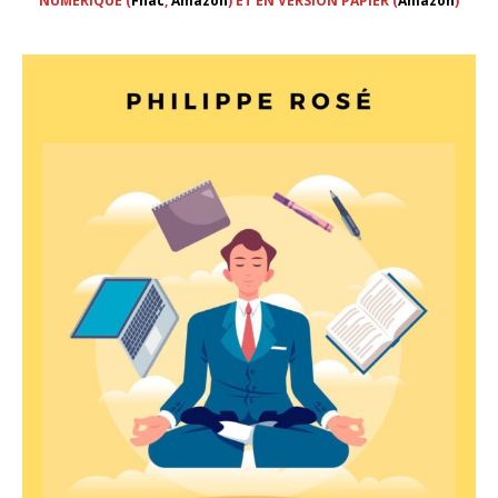
NUMERIQUE (
Fnac
,
Amazon
) ET EN VERSION PAPIER (
Amazon
)