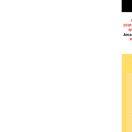
DISP
N
Ama
P