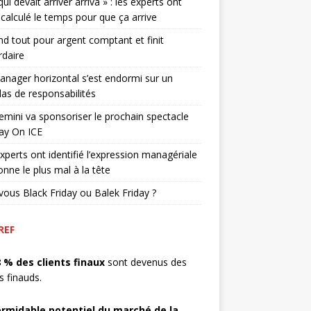
qui devait arriver arriva » : les experts ont
 calculé le temps pour que ça arrive
end tout pour argent comptant et finit
rdaire
nager horizontal s’est endormi sur un
as de responsabilités
mini va sponsoriser le prochain spectacle
ay On ICE
xperts ont identifié l’expression managériale
onne le plus mal à la tête
vous Black Friday ou Balek Friday ?
REF
8 % des clients finaux
sont devenus des
ts finauds.
ormidable potentiel du marché de la