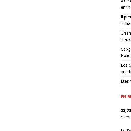
« Ce 
enfin
Il pr
millia
Un ma
matel
Capge
Holid
Les e
qui d
Êtes-
EN B
23,7
clien
Le f