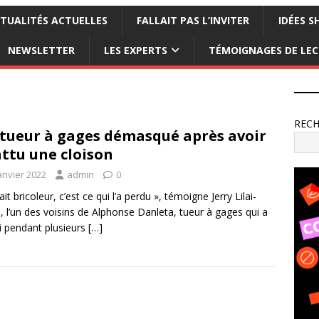
TUALITÉS ACTUELLES
FALLAIT PAS L’INVITER
IDÉES S
NEWSLETTER
LES EXPERTS
TÉMOIGNAGES DE LE
REC
tueur à gages démasqué après avoir
ttu une cloison
anvier 2022
admin
0
tait bricoleur, c’est ce qui l’a perdu », témoigne Jerry Lilai-
, l’un des voisins de Alphonse Danleta, tueur à gages qui a
i pendant plusieurs
[…]