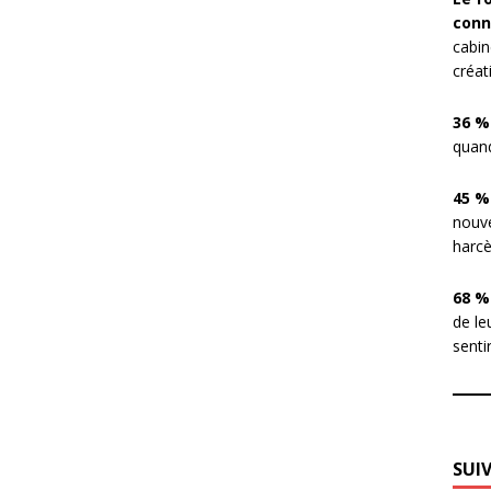
conn
cabin
créat
36 %
quand
45 %
nouve
harcè
68 %
de le
sentir
SUI