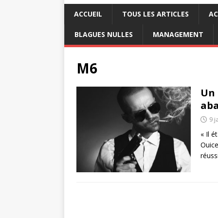
ACCUEIL
TOUS LES ARTICLES
AC
BLAGUES NULLES
MANAGEMENT
M6
Un 
aba
9 j
« Il é
Ouice
réuss