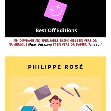
UN OUVRAGE INDISPENSABLE, DISPONIBLE EN VERSION
NUMERIQUE (
Fnac
,
Amazon
) ET EN VERSION PAPIER (
Amazon
)