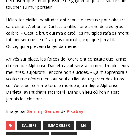
découvert que c’était possible de gagner un peu d’espace sans
toucher au mur porteur.
Hélas, les vieilles habitudes ont repris le dessus : pour abattre
sa cloison, Alphonse Danleta a utilisé une arme de très gros
calibre. « C’est le bruit qui m’a alerté, les multiples rafales m’ont
fait penser que ce n’était pas normal », explique Jerry Lilai-
Ouice, qui a prévenu la gendarmerie.
Arrivés sur place, les forces de l’ordre ont constaté que l’arme
utilisée par Alphonse Danleta avait servi à commettre plusieurs
meurtres, aujourd’hui encore non élucidés. « Ça m’apprendra à
vouloir me débrouiller tout seul au lieu de regarder des tutos
sur Youtube, comme tout le monde », a indiqué Alphonse
Danleta, avant d’être incarcéré. Dans un lieu où l’on n’abat
jamais les cloisons…
Image par
Sammy-Sander
de
Pixabay
CALIBRE
IMMOBILIER
M6