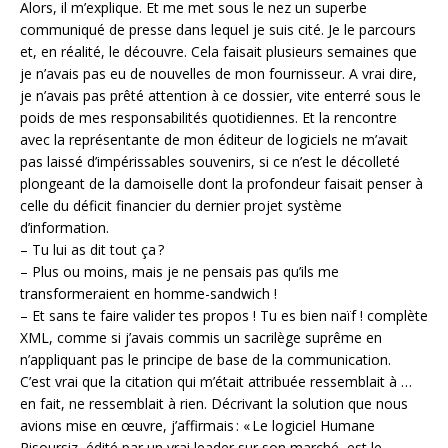
Alors, il m’explique. Et me met sous le nez un superbe
communiqué de presse dans lequel je suis cité. Je le parcours
et, en réalité, le découvre. Cela faisait plusieurs semaines que
je n’avais pas eu de nouvelles de mon fournisseur. A vrai dire,
je n’avais pas prêté attention à ce dossier, vite enterré sous le
poids de mes responsabilités quotidiennes. Et la rencontre
avec la représentante de mon éditeur de logiciels ne m’avait
pas laissé d’impérissables souvenirs, si ce n’est le décolleté
plongeant de la damoiselle dont la profondeur faisait penser à
celle du déficit financier du dernier projet système
d’information.
– Tu lui as dit tout ça ?
– Plus ou moins, mais je ne pensais pas qu’ils me
transformeraient en homme-sandwich !
– Et sans te faire valider tes propos ! Tu es bien naïf ! complète
XML, comme si j’avais commis un sacrilège suprême en
n’appliquant pas le principe de base de la communication.
C’est vrai que la citation qui m’était attribuée ressemblait à …
en fait, ne ressemblait à rien. Décrivant la solution que nous
avions mise en œuvre, j’affirmais : « Le logiciel Humane
Risoursiz, édité par un vrai leader sur son marché, est le