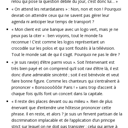
relou qui pose la question débile du jour, c’est donc lui… »
« On attend les retardataires » : Non, non et non ! Pourquoi
devrait-on attendre ceux qui ne savent pas gérer leur
agenda ni anticiper leur temps de transport ?
« Mon client est une banque avec un logo vert, mais je ne
peux pas la citer » : ben voyons, tout le monde l’a
reconnue ! C’est comme les logos représentant un
crocodile sur les polos et qui sont floutés à la télévision.
Tout le monde sait de qui il s’agit. Pourquoi ne pas le dire ?
« Je suis ravi(e) d’être parmi vous ». Soit l’intervenant est
très bien payé et on comprend qu’il soit ravi d’être là, il est
donc d’une admirable sincérité ; soit il est bénévole et veut
faire bonne figure. Comme les chanteurs qui s’entraînent à
prononcer « Bonsoooôôôir Paris ! » sans trop d’accent à
chaque fois qu’ils font un concert dans la capitale.
« Il reste des places devant ou au milieu ». Rien de plus
énervant que d’entendre une hôtesse prononcer cette
phrase. Il en reste, et alors ? Je suis un fervent partisan de la
discrimination implacable et de l’application d’un principe
strict sur lequel on ne doit pas transiger : celui qui arrive à