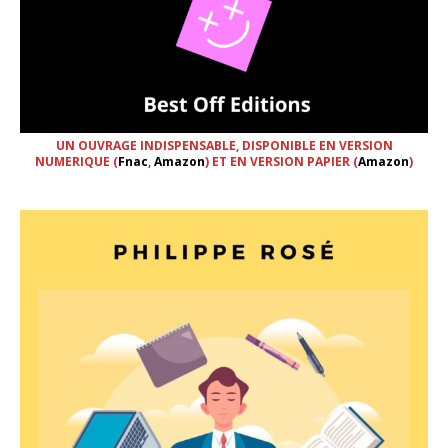
UN OUVRAGE INDISPENSABLE, DISPONIBLE EN VERSION
NUMERIQUE (
Fnac
,
Amazon
) ET EN VERSION PAPIER (
Amazon
)