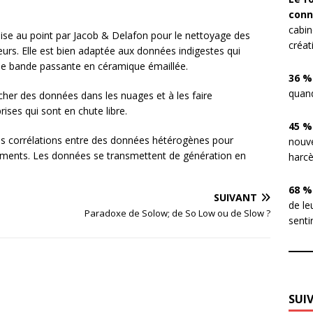
conn
cabin
mise au point par Jacob & Delafon pour le nettoyage des
créat
urs. Elle est bien adaptée aux données indigestes qui
ne bande passante en céramique émaillée.
36 %
quand
rcher des données dans les nuages et à les faire
rises qui sont en chute libre.
45 %
des corrélations entre des données hétérogènes pour
nouve
issements. Les données se transmettent de génération en
harcè
68 %
SUIVANT
de le
Paradoxe de Solow; de So Low ou de Slow ?
sentir
SUI