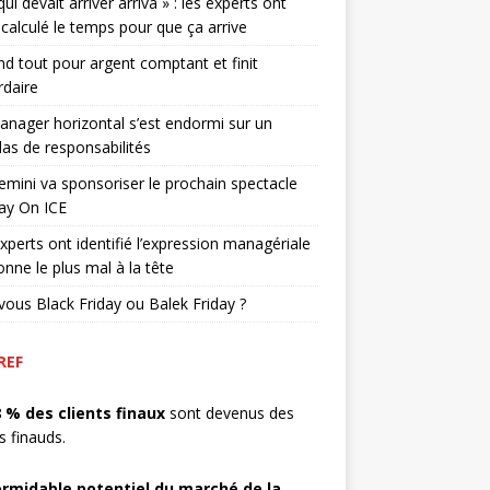
qui devait arriver arriva » : les experts ont
 calculé le temps pour que ça arrive
end tout pour argent comptant et finit
rdaire
nager horizontal s’est endormi sur un
as de responsabilités
mini va sponsoriser le prochain spectacle
ay On ICE
xperts ont identifié l’expression managériale
onne le plus mal à la tête
vous Black Friday ou Balek Friday ?
REF
8 % des clients finaux
sont devenus des
ts finauds.
ormidable potentiel du marché de la