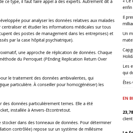
« Ce 
 ce type, il faut faire appel à des experts. Autrement dit à
enfin
Il pr
é développée pour analyser les données relatives aux malades
millia
r centraliser et étudier les informations médicales sur tous
Un ma
ccupent des postes de management dans les entreprises) et
matel
sés par la case hôpital psychiatrique).
Capge
pproximatif, une approche de réplication de données. Chaque
Holid
 méthode du Perroquet (PEnding Replication Return Over
Les e
qui d
pour le traitement des données ambivalentes, qui
Êtes-
gique particulière. À conseiller pour homo(généiser) les
EN B
ler des données particulièrement ternes. Elle a été
ket, installée à Anvers-Etcontretout.
23,7
clien
 se stocker dans des tonneaux de données. Pour déterminer
pellation contrôlée) repose sur un système de millésime
Le f