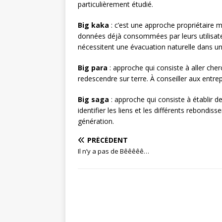
particulièrement étudié.
Big kaka
: c’est une approche propriétaire 
données déjà consommées par leurs utilisate
nécessitent une évacuation naturelle dans u
Big para
: approche qui consiste à aller che
redescendre sur terre. À conseiller aux entrep
Big saga
: approche qui consiste à établir 
identifier les liens et les différents rebond
génération.
PRÉCÉDENT
Il n’y a pas de Bêêêêê…