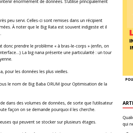
 contenir énormément de données. S’utilise principalement
très peu servi. Celles-ci sont remises dans un récipient
es. À noter que le Big Rata est souvent indigeste et il
.
faut donc prendre le problème « à bras-le-corps » (enfin, on
interface…) La big nana présente une particularité : un tour
oyenne.
, pour les données les plus vieilles.
POU
sous le nom de Big Baba ORUM (pour Optimisation de la
ART
vide dans des volumes de données, de sorte que l’utilisateur
oute façon on se demande pourquoi il les cherche.
Quali
uses qui peuvent se stocker sur plusieurs étages.
qui n