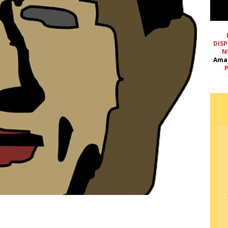
DISP
N
Ama
P