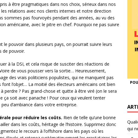
pris à être pragmatiques dans nos choix, sérieux dans nos
s relations avec nos clients internes et notre direction
ous sommes pas fourvoyés pendant des années, au vu des
on américaine, avec le pitre en chef. Pourquoi ne pas suivre
t le pouvoir dans plusieurs pays, on pourrait suivre leurs
s de pouvoir.
uer à la DSI, et cela risque de susciter des réactions de
s. Voire de vous pousser vers la sortie… Heureusement,
image des vrais politiciens populistes, qui ne manquent pas
POU
 font l’objet… La moitié des électeurs américains ont bien
 perdre ? Pas grand-chose et quitte à être viré (on le sera
e ça soit avec panache ! Pour ceux qui veulent tenter
un peu d’ambiance dans votre entreprise.
ART
érale pour réduire les coûts.
Rien de telle qu’une bonne
Quali
tailler dans les coûts, héritage de l’histoire. Supprimez donc
qui n
ugmentez le recours à l’offshore dans les pays où les
ns élevés et retenez systématiquement les prestataires les