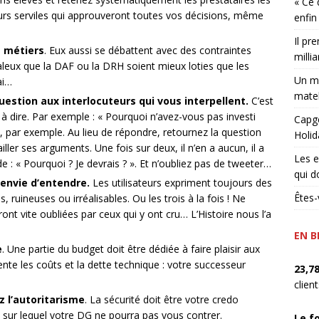
« Ce 
urs serviles qui approuveront toutes vos décisions, même
enfin
Il pr
s métiers
. Eux aussi se débattent avec des contraintes
millia
aleux que la DAF ou la DRH soient mieux loties que les
Un ma
ai…
matel
stion aux interlocuteurs qui vous interpellent.
C’est
à dire. Par exemple : « Pourquoi n’avez-vous pas investi
Capge
 par exemple. Au lieu de répondre, retournez la question
Holid
ller ses arguments. Une fois sur deux, il n’en a aucun, il a
Les e
e : « Pourquoi ? Je devrais ? ». Et n’oubliez pas de tweeter…
qui d
t envie d’entendre.
Les utilisateurs expriment toujours des
Êtes-
, ruineuses ou irréalisables. Ou les trois à la fois ! Ne
ont vite oubliées par ceux qui y ont cru… L’Histoire nous l’a
EN B
e
. Une partie du budget doit être dédiée à faire plaisir aux
te les coûts et la dette technique : votre successeur
23,7
clien
ez l’autoritarisme
. La sécurité doit être votre credo
e sur lequel votre DG ne pourra pas vous contrer.
Le f