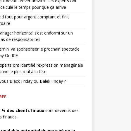
qui devait arriver arriva » : les experts ont
 calculé le temps pour que ça arrive
end tout pour argent comptant et finit
rdaire
nager horizontal s’est endormi sur un
as de responsabilités
mini va sponsoriser le prochain spectacle
ay On ICE
xperts ont identifié l’expression managériale
onne le plus mal à la tête
vous Black Friday ou Balek Friday ?
REF
8 % des clients finaux
sont devenus des
ts finauds.
ormidable potentiel du marché de la