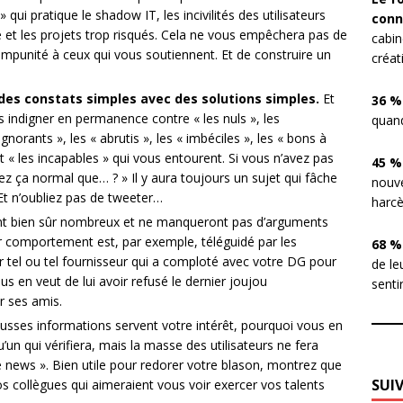
qui pratique le shadow IT, les incivilités des utilisateurs
conn
 et les projets trop risqués. Cela ne vous empêchera pas de
cabin
l’impunité à ceux qui vous soutiennent. Et de construire un
créat
z des constats simples avec des solutions simples.
Et
36 %
s indigner en permanence contre « les nuls », les
quand
ignorants », les « abrutis », les « imbéciles », les « bons à
et « les incapables » qui vous entourent. Si vous n’avez pas
45 %
z ça normal que… ? » Il y aura toujours un sujet qui fâche
nouve
Et n’oubliez pas de tweeter…
harcè
ront bien sûr nombreux et ne manqueront pas d’arguments
r comportement est, par exemple, téléguidé par les
68 %
ar tel ou tel fournisseur qui a comploté avec votre DG pour
de le
us en veut de lui avoir refusé le dernier joujou
sentir
r ses amis.
ausses informations servent votre intérêt, pourquoi vous en
u’un qui vérifiera, mais la masse des utilisateurs ne fera
ke news ». Bien utile pour redorer votre blason, montrez que
SUI
os collègues qui aimeraient vous voir exercer vos talents