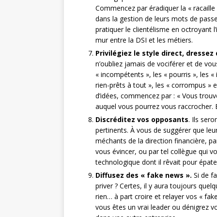
Commencez par éradiquer la « racaille » 
dans la gestion de leurs mots de passe
pratiquer le clientélisme en octroyant 
mur entre la DSI et les métiers.
Privilégiez le style direct, dresse
n’oubliez jamais de vociférer et de vou
« incompétents », les « pourris », les « 
rien-prêts à tout », les « corrompus » 
d’idées, commencez par : « Vous trouve
auquel vous pourrez vous raccrocher. 
Discréditez vos opposants
. Ils se
pertinents. À vous de suggérer que leu
méchants de la direction financière, p
vous évincer, ou par tel collègue qui vo
technologique dont il rêvait pour épate
Diffusez des « fake news ».
Si de f
priver ? Certes, il y aura toujours quelq
rien… à part croire et relayer vos « fa
vous êtes un vrai leader ou dénigrez v