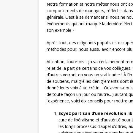
Notre formation et notre métier nous ont ap
comportements de managers, réfléchis dans le
générale. C’est à se demander si nous ne n
événements qui ont marqué la dernière électi
son exemple ?
Après tout, des dirigeants populistes occupen
méthodes pour, nous aussi, avoir encore plu
Attention, toutefois : ça va certainement rem
rejet de la part de certains de vos collègue
d’autres verront en vous un vrai leader ! À l’
de soutiens, malgré les dénigrements dont ils
donné leurs voix à un crétin… Qu’avons-nous à
de toute façon un jour ou l’autre…) autant qu
l’expérience, voici dix conseils pour mettre 
Soyez partisan d’une révolution lib
cure de libéralisme et d’austérité pour 
les longs processus d’appel d’offres, a
salaires des développeurs sont les moi