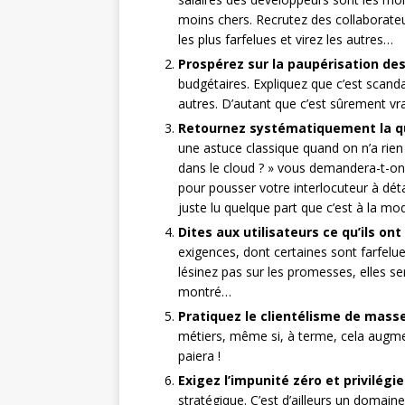
moins chers. Recrutez des collaborate
les plus farfelues et virez les autres…
Prospérez sur la paupérisation de
budgétaires. Expliquez que c’est scand
autres. D’autant que c’est sûrement vr
Retournez systématiquement la que
une astuce classique quand on n’a rien 
dans le cloud ? » vous demandera-t-on,
pour pousser votre interlocuteur à détai
juste lu quelque part que c’est à la mod
Dites aux utilisateurs ce qu’ils on
exigences, dont certaines sont farfelues
lésinez pas sur les promesses, elles ser
montré…
Pratiquez le clientélisme de mass
métiers, même si, à terme, cela augmen
paiera !
Exigez l’impunité zéro et privilégi
stratégique. C’est d’ailleurs un domain