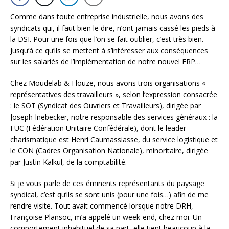
Comme dans toute entreprise industrielle, nous avons des
syndicats qui, il faut bien le dire, n’ont jamais cassé les pieds à
la DSI. Pour une fois que l’on se fait oublier, c’est très bien.
Jusqu’à ce qu’ils se mettent à s’intéresser aux conséquences
sur les salariés de l’implémentation de notre nouvel ERP…
Chez Moudelab & Flouze, nous avons trois organisations «
représentatives des travailleurs », selon l’expression consacrée
: le SOT (Syndicat des Ouvriers et Travailleurs), dirigée par
Joseph Inebecker, notre responsable des services généraux : la
FUC (Fédération Unitaire Confédérale), dont le leader
charismatique est Henri Caumassiasse, du service logistique et
le CON (Cadres Organisation Nationale), minoritaire, dirigée
par Justin Kalkul, de la comptabilité.
Si je vous parle de ces éminents représentants du paysage
syndical, c’est qu’ils se sont unis (pour une fois…) afin de me
rendre visite. Tout avait commencé lorsque notre DRH,
Françoise Plansoc, m’a appelé un week-end, chez moi. Un
comportement inhabituel de sa part, elle tient beaucoup à la