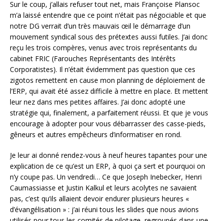
Sur le coup, j’allais refuser tout net, mais Françoise Plansoc
m’a laissé entendre que ce point n’était pas négociable et que
notre DG verrait d’un très mauvais œil le démarrage d’un
mouvement syndical sous des prétextes aussi futiles. J’ai donc
reçu les trois compères, venus avec trois représentants du
cabinet FRIC (Farouches Représentants des Intérêts
Corporatistes). Il n’était évidemment pas question que ces
zigotos remettent en cause mon planning de déploiement de
l’ERP, qui avait été assez difficile à mettre en place. Et mettent
leur nez dans mes petites affaires. J’ai donc adopté une
stratégie qui, finalement, a parfaitement réussi. Et que je vous
encourage à adopter pour vous débarrasser des casse-pieds,
gêneurs et autres empêcheurs d’informatiser en rond.
Je leur ai donné rendez-vous à neuf heures tapantes pour une
explication de ce qu’est un ERP, à quoi ça sert et pourquoi on
n’y coupe pas. Un vendredi… Ce que Joseph Inebecker, Henri
Caumassiasse et Justin Kalkul et leurs acolytes ne savaient
pas, c’est qu’ils allaient devoir endurer plusieurs heures «
d’évangélisation » : j’ai réuni tous les slides que nous avions
utilisés pour tous les comités de pilotage, regroupés dans une