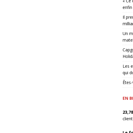
« Ce 
enfin
Il pr
millia
Un ma
matel
Capge
Holid
Les e
qui d
Êtes-
EN B
23,7
clien
Le f