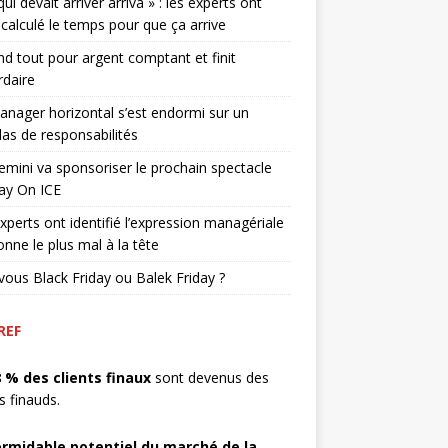
qui devait arriver arriva » : les experts ont
 calculé le temps pour que ça arrive
end tout pour argent comptant et finit
rdaire
nager horizontal s’est endormi sur un
as de responsabilités
mini va sponsoriser le prochain spectacle
ay On ICE
xperts ont identifié l’expression managériale
onne le plus mal à la tête
vous Black Friday ou Balek Friday ?
REF
8 % des clients finaux
sont devenus des
ts finauds.
ormidable potentiel du marché de la