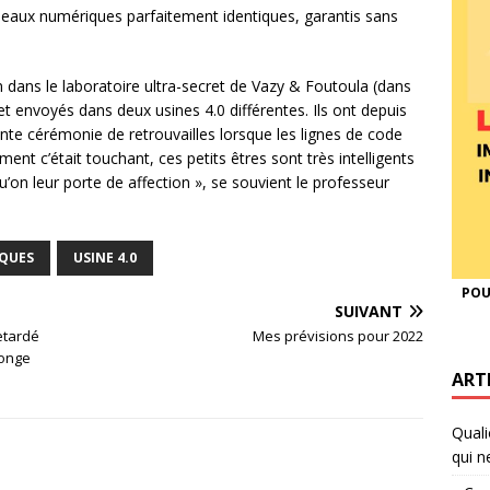
eaux numériques parfaitement identiques, garantis sans
n dans le laboratoire ultra-secret de Vazy & Foutoula (dans
t envoyés dans deux usines 4.0 différentes. Ils ont depuis
nte cérémonie de retrouvailles lorsque les lignes de code
ment c’était touchant, ces petits êtres sont très intelligents
u’on leur porte de affection », se souvient le professeur
QUES
USINE 4.0
POU
SUIVANT
retardé
Mes prévisions pour 2022
longe
ART
Quali
qui n