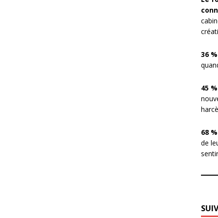
conn
cabin
créat
36 %
quand
45 %
nouve
harcè
68 %
de le
sentir
SUI