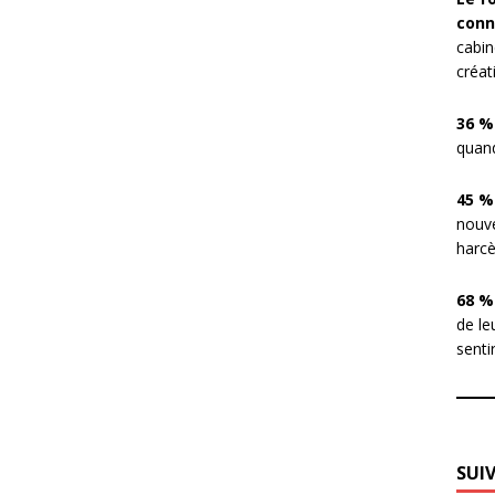
conn
cabin
créat
36 %
quand
45 %
nouve
harcè
68 %
de le
sentir
SUI