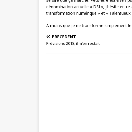
se dire que ça marche. Peut-être est-il temps
dénomination actuelle « DSI », j’hésite entre 
transformation numérique » et « Talentueux ma
A moins que je ne transforme simplement le s
PRÉCÉDENT
Prévisions 2018, il m’en restait