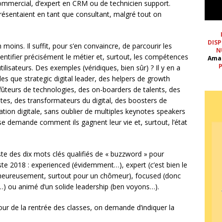
commercial, d’expert en CRM ou de technicien support.
 présentaient en tant que consultant, malgré tout on
DISP
moins. Il suffit, pour s’en convaincre, de parcourir les
N
identifier précisément le métier et, surtout, les compétences
Ama
P
ilisateurs. Des exemples (véridiques, bien sûr) ? Il y en a
lles que strategic digital leader, des helpers de growth
fûteurs de technologies, des on-boarders de talents, des
s, des transformateurs du digital, des boosters de
tion digitale, sans oublier de multiples keynotes speakers
se demande comment ils gagnent leur vie et, surtout, l’état
iste des dix mots clés qualifiés de « buzzword » pour
ste 2018 : experienced (évidemment…), expert (c’est bien le
(heureusement, surtout pour un chômeur), focused (donc
 ou animé d’un solide leadership (ben voyons…).
jour de la rentrée des classes, on demande d’indiquer la