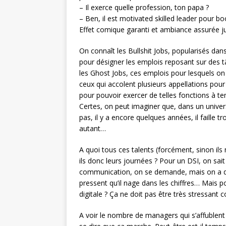
– Il exerce quelle profession, ton papa ?
– Ben, il est motivated skilled leader pour b
Effet comique garanti et ambiance assurée jusq
On connaît les Bullshit Jobs, popularisés da
pour désigner les emplois reposant sur des tâ
les Ghost Jobs, ces emplois pour lesquels on n
ceux qui accolent plusieurs appellations pour 
pour pouvoir exercer de telles fonctions à tem
Certes, on peut imaginer que, dans un univer
pas, il y a encore quelques années, il faille tr
autant…
A quoi tous ces talents (forcément, sinon ils 
ils donc leurs journées ? Pour un DSI, on sait
communication, on se demande, mais on a de
pressent qu’il nage dans les chiffres… Mais 
digitale ? Ça ne doit pas être très stressan
A voir le nombre de managers qui s’affublent 