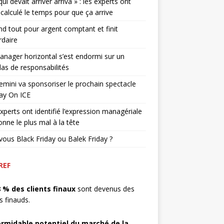
qui devait arriver arriva » : les experts ont
 calculé le temps pour que ça arrive
end tout pour argent comptant et finit
rdaire
nager horizontal s’est endormi sur un
as de responsabilités
mini va sponsoriser le prochain spectacle
ay On ICE
xperts ont identifié l’expression managériale
onne le plus mal à la tête
vous Black Friday ou Balek Friday ?
REF
8 % des clients finaux
sont devenus des
ts finauds.
ormidable potentiel du marché de la