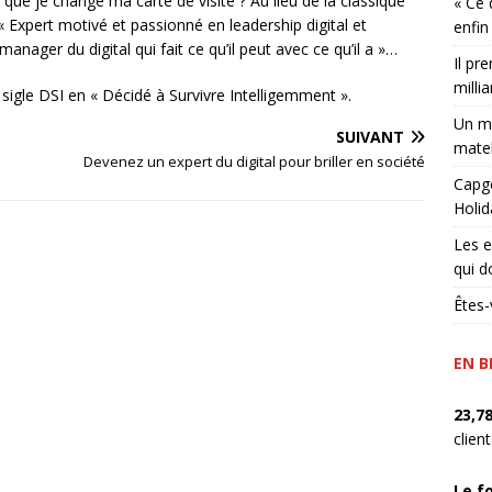
 que je change ma carte de visite ? Au lieu de la classique
« Ce 
« Expert motivé et passionné en leadership digital et
enfin
nager du digital qui fait ce qu’il peut avec ce qu’il a »…
Il pr
millia
igle DSI en « Décidé à Survivre Intelligemment ».
Un ma
SUIVANT
matel
Devenez un expert du digital pour briller en société
Capge
Holid
Les e
qui d
Êtes-
EN B
23,7
clien
Le f