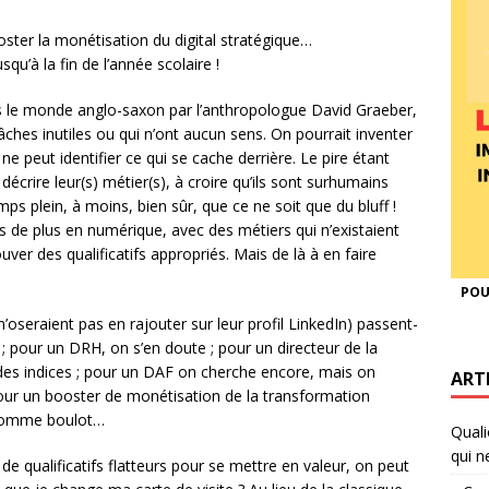
ooster la monétisation du digital stratégique…
u’à la fin de l’année scolaire !
ns le monde anglo-saxon par l’anthropologue David Graeber,
ches inutiles ou qui n’ont aucun sens. On pourrait inventer
e peut identifier ce qui se cache derrière. Le pire étant
décrire leur(s) métier(s), à croire qu’ils sont surhumains
ps plein, à moins, bien sûr, que ce ne soit que du bluff !
s de plus en numérique, avec des métiers qui n’existaient
ouver des qualificatifs appropriés. Mais de là à en faire
POU
n’oseraient pas en rajouter sur leur profil LinkedIn) passent-
 ; pour un DRH, on s’en doute ; pour un directeur de la
s indices ; pour un DAF on cherche encore, mais on
ART
pour un booster de monétisation de la transformation
t comme boulot…
Quali
qui n
de qualificatifs flatteurs pour se mettre en valeur, on peut