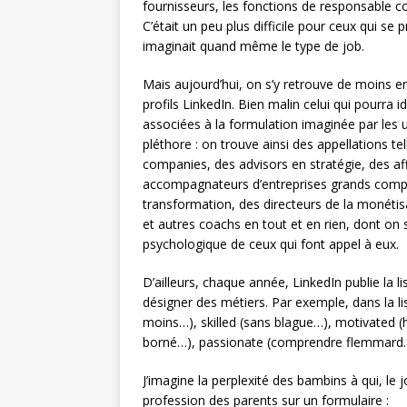
fournisseurs, les fonctions de responsable 
C’était un peu plus difficile pour ceux qui se
imaginait quand même le type de job.
Mais aujourd’hui, on s’y retrouve de moins en 
profils LinkedIn. Bien malin celui qui pourra 
associées à la formulation imaginée par les ut
pléthore : on trouve ainsi des appellations te
companies, des advisors en stratégie, des af
accompagnateurs d’entreprises grands compte
transformation, des directeurs de la monétisa
et autres coachs en tout et en rien, dont on 
psychologique de ceux qui font appel à eux.
D’ailleurs, chaque année, LinkedIn publie la l
désigner des métiers. Par exemple, dans la li
moins…), skilled (sans blague…), motivated 
borné…), passionate (comprendre flemmard…)
J’imagine la perplexité des bambins à qui, le 
profession des parents sur un formulaire :