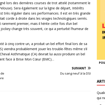
 gagné lors des dernières courses de trot attelé (notamment le
elouse). Sera également sur la ligne de départ, Intérêts
t très régulier dans ses performances. Il est en très grande
plait corde à droite dans les virages technologiques serrés.
t rarement premier, mais il hérite cette fois d’un bel
ockey change très souvent, ce qui a perturbé l’humeur de
à cinq contre un, a produit un bel effort final lors de sa
S) viendra probablement jouer les trouble-fêtes même s’il
 Cheval Asthmatique (CA) devrait lui aussi produire un bel
mment face à Brise Mon Cœur (BMC)…
POU
SUIVANT
 de
Du sang neuf à la DSI
ore
ART
Quali
qui n