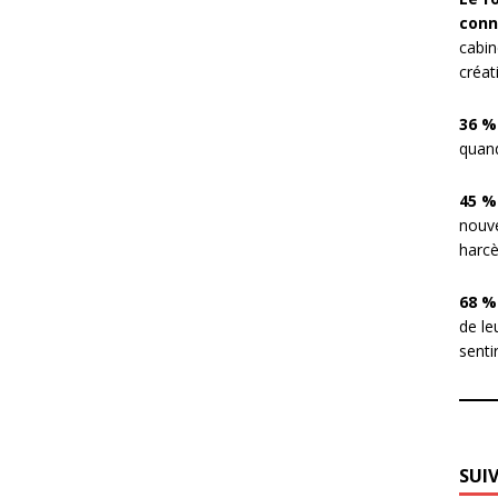
conn
cabin
créat
36 %
quand
45 %
nouve
harcè
68 %
de le
sentir
SUI