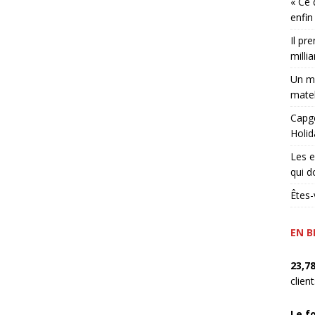
« Ce 
enfin
Il pr
millia
Un ma
matel
Capge
Holid
Les e
qui d
Êtes-
EN B
23,7
clien
Le f