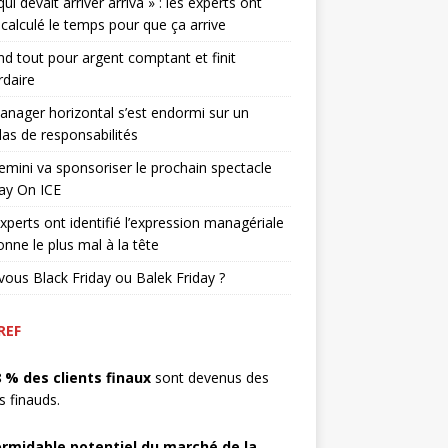
qui devait arriver arriva » : les experts ont
 calculé le temps pour que ça arrive
end tout pour argent comptant et finit
rdaire
nager horizontal s’est endormi sur un
as de responsabilités
mini va sponsoriser le prochain spectacle
ay On ICE
xperts ont identifié l’expression managériale
onne le plus mal à la tête
vous Black Friday ou Balek Friday ?
REF
8 % des clients finaux
sont devenus des
ts finauds.
ormidable potentiel du marché de la