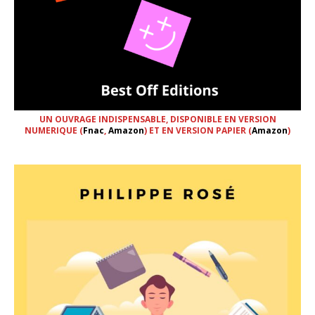
UN OUVRAGE INDISPENSABLE, DISPONIBLE EN VERSION
NUMERIQUE (
Fnac
,
Amazon
) ET EN VERSION PAPIER (
Amazon
)