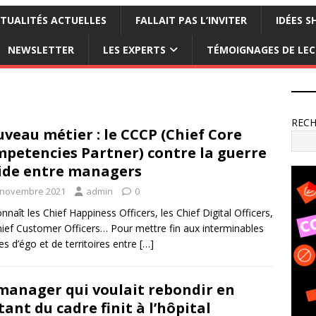
TUALITÉS ACTUELLES
FALLAIT PAS L’INVITER
IDÉES S
NEWSLETTER
LES EXPERTS
TÉMOIGNAGES DE LE
REC
veau métier : le CCCP (Chief Core
petencies Partner) contre la guerre
ide entre managers
 novembre 2021
admin
0
nnaît les Chief Happiness Officers, les Chief Digital Officers,
hief Customer Officers… Pour mettre fin aux interminables
es d’égo et de territoires entre
[…]
manager qui voulait rebondir en
tant du cadre finit à l’hôpital