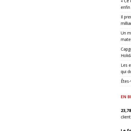
« Ce 
enfin
Il pr
millia
Un ma
matel
Capge
Holid
Les e
qui d
Êtes-
EN B
23,7
clien
Le f