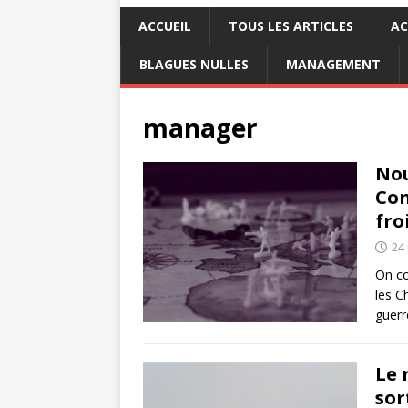
ACCUEIL
TOUS LES ARTICLES
AC
BLAGUES NULLES
MANAGEMENT
manager
Nou
Com
fro
24
On co
les C
guerr
Le 
sor