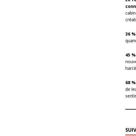
conn
cabin
créat
36 %
quand
45 %
nouve
harcè
68 %
de le
sentir
SUI