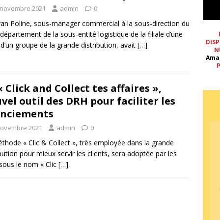
 novembre 2021
admin
0
an Poline, sous-manager commercial à la sous-direction du
département de la sous-entité logistique de la filiale d’une
DISP
le d’un groupe de la grande distribution, avait
[…]
N
Ama
P
« Click and Collect tes affaires »,
vel outil des DRH pour faciliter les
enciements
novembre 2021
admin
0
thode « Clic & Collect », très employée dans la grande
ibution pour mieux servir les clients, sera adoptée par les
ous le nom « Clic
[…]