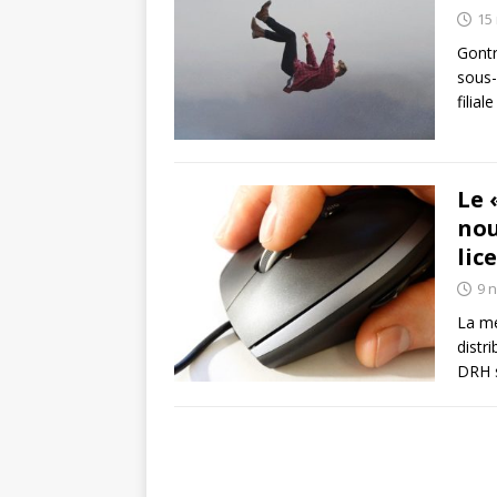
15
Gontr
sous-
filia
Le 
nou
lic
9 
La mé
distr
DRH s