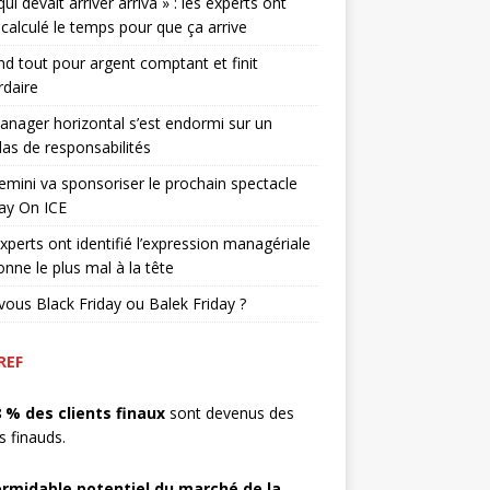
qui devait arriver arriva » : les experts ont
 calculé le temps pour que ça arrive
end tout pour argent comptant et finit
rdaire
nager horizontal s’est endormi sur un
as de responsabilités
mini va sponsoriser le prochain spectacle
ay On ICE
xperts ont identifié l’expression managériale
onne le plus mal à la tête
vous Black Friday ou Balek Friday ?
REF
8 % des clients finaux
sont devenus des
ts finauds.
ormidable potentiel du marché de la