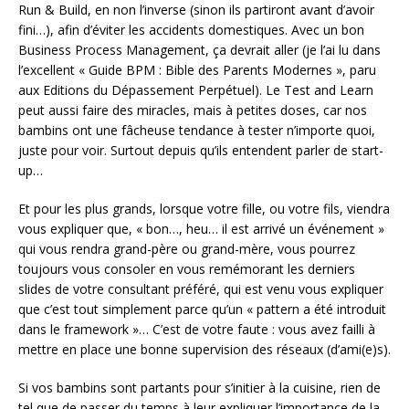
Run & Build, en non l’inverse (sinon ils partiront avant d’avoir
fini…), afin d’éviter les accidents domestiques. Avec un bon
Business Process Management, ça devrait aller (je l’ai lu dans
l’excellent « Guide BPM : Bible des Parents Modernes », paru
aux Editions du Dépassement Perpétuel). Le Test and Learn
peut aussi faire des miracles, mais à petites doses, car nos
bambins ont une fâcheuse tendance à tester n’importe quoi,
juste pour voir. Surtout depuis qu’ils entendent parler de start-
up…
Et pour les plus grands, lorsque votre fille, ou votre fils, viendra
vous expliquer que, « bon…, heu… il est arrivé un événement »
qui vous rendra grand-père ou grand-mère, vous pourrez
toujours vous consoler en vous remémorant les derniers
slides de votre consultant préféré, qui est venu vous expliquer
que c’est tout simplement parce qu’un « pattern a été introduit
dans le framework »… C’est de votre faute : vous avez failli à
mettre en place une bonne supervision des réseaux (d’ami(e)s).
Si vos bambins sont partants pour s’initier à la cuisine, rien de
tel que de passer du temps à leur expliquer l’importance de la