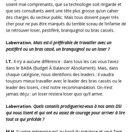
soient mal-comprenants, que sa technologie soit ringarde et
que ses consultants aient une tête plus grosse qu’un cahier
des charges du secteur public. Mais tous doivent payer très
cher pour ne pas être marqués du terrible sceau de l’infamie de
se retrouver loser, pestiféré, branquignol ou bras cassés.
Laberration.
Mais est-il préférable de travailler avec un
pestiféré ou un bras cassé, un branquignol ou un loser ?
I.T.
Il n’y a aucune différence : dans tous les cas vous l’avez
dans le BABA (Budget À Balancer Absolument). Mais, dans
chaque catégorie, nous identifions des leaders : il vaudra
toujours mieux travailler avec le leader des bras cassés ou le
leader des losers, c’est notre recommandation. On n’est
jamais déçu : un loser restera loser quoi qu’il arrive.
Laberration.
Quels conseils prodigueriez-vous à nos amis DSI
qui nous lisent et qui ont eu assez de courage pour arriver à lire
tout ce qui précède ?
M.H.
Si votre entreprise est au bord du précipice et veut faire